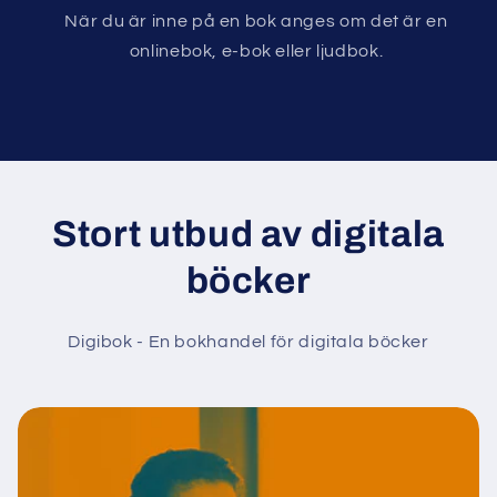
När du är inne på en bok anges om det är en
onlinebok, e-bok eller ljudbok.
Stort utbud av digitala
böcker
Digibok - En bokhandel för digitala böcker