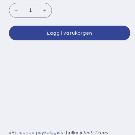
Minska
Öka
kvantitet
kvantitet
för
för
Fågeltribunalen
Fågeltribunalen
Lägg i varukorgen
–
–
E-
E-
bok
bok
»En isande psykologisk thriller.«
Irish Times