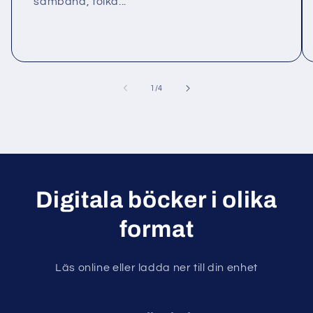
samband, tolka...
av
1
/
4
Digitala böcker i olika
format
Läs online eller ladda ner till din enhet