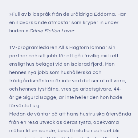
»Full av bildspråk från de uråldriga Eddorna. Har
en illavarslande atmosfär som kryper in under
huden.«
Crime Fiction Lover
TV-programledaren Allis Hagtorn lämnar sin
partner och sitt jobb för att gå i frivillig exil i ett
ensligt hus beläget vid en isolerad fjord. Men
hennes nya jobb som hushållerska och
trädgårdsmästare är inte vad det ser ut att vara,
och hennes tystlåtne, vresige arbetsgivare, 44-
årige Sigurd Bagge, är inte heller den hon hade
förväntat sig.
Medan de väntar på att hans hustru ska återvända
från en resa utvecklas deras tysta, obekväma
möten till en isande, besatt relation och det blir