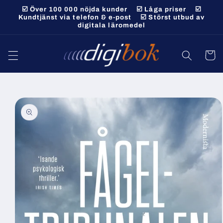
vidare
☑️ Över 100 000 nöjda kunder ☑️ Låga priser ☑️
till
Kundtjänst via telefon & e-post ☑️ Störst utbud av
digitala läromedel
innehåll
Varukor
 vidare till
roduktinformation