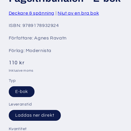
modalfönster
Deckare & spänning
Njut av en bra bok
ISBN: 9789178932924
Författare: Agnes Ravatn
Förlag: Modernista
Ordinarie
110 kr
pris
Inklusive moms
Typ
E-bok
Leveranstid
Laddas ner direkt
Kvantitet