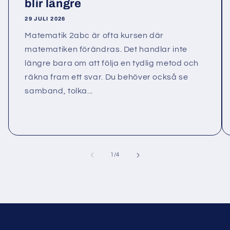
blir längre
29 JULI 2026
Matematik 2abc är ofta kursen där
matematiken förändras. Det handlar inte
längre bara om att följa en tydlig metod och
räkna fram ett svar. Du behöver också se
samband, tolka...
av
1
/
4