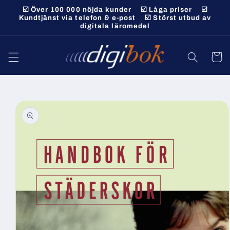
vidare
☑️ Över 100 000 nöjda kunder ☑️ Låga priser ☑️
till
Kundtjänst via telefon & e-post ☑️ Störst utbud av
digitala läromedel
innehåll
Varukor
 vidare till
roduktinformation