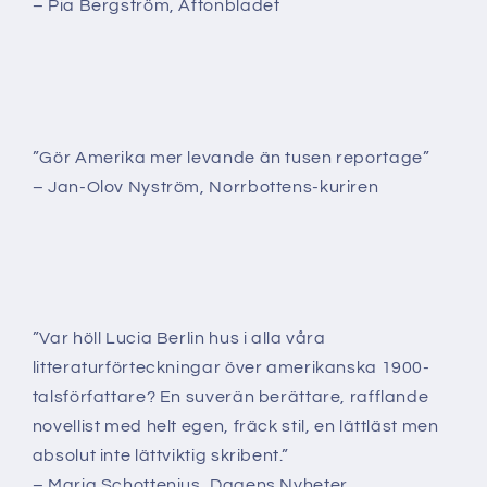
– Pia Bergström, Aftonbladet
”Gör Amerika mer levande än tusen reportage”
– Jan-Olov Nyström, Norrbottens-kuriren
”Var höll Lucia Berlin hus i alla våra
litteraturförteckningar över amerikanska 1900-
talsförfattare? En suverän berättare, rafflande
novellist med helt egen, fräck stil, en lättläst men
absolut inte lättviktig skribent.”
– Maria Schottenius, Dagens Nyheter