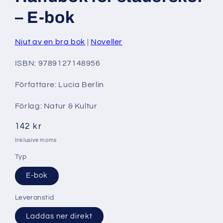
modalfönster
– E-bok
Njut av en bra bok
Noveller
ISBN: 9789127148956
Författare: Lucia Berlin
Förlag: Natur & Kultur
Ordinarie
142 kr
pris
Inklusive moms
Typ
E-bok
Leveranstid
Laddas ner direkt