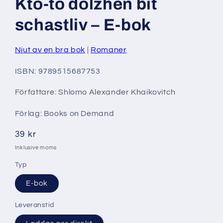
Kto-to dolzhen bit
i
modalfönster
schastliv – E-bok
Njut av en bra bok
Romaner
ISBN: 9789515687753
Författare: Shlomo Alexander Khaikovitch
Förlag: Books on Demand
Ordinarie
39 kr
pris
Inklusive moms
Typ
E-bok
Leveranstid