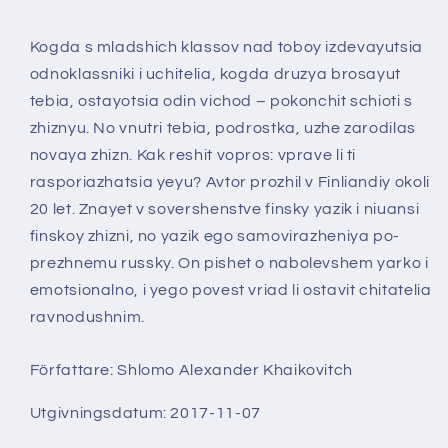
Kogda s mladshich klassov nad toboy izdevayutsia
odnoklassniki i uchitelia, kogda druzya brosayut
tebia, ostayotsia odin vichod – pokonchit schioti s
zhiznyu. No vnutri tebia, podrostka, uzhe zarodilas
novaya zhizn. Kak reshit vopros: vprave li ti
rasporiazhatsia yeyu? Avtor prozhil v Finliandiy okoli
20 let. Znayet v sovershenstve finsky yazik i niuansi
finskoy zhizni, no yazik ego samovirazheniya po-
prezhnemu russky. On pishet o nabolevshem yarko i
emotsionalno, i yego povest vriad li ostavit chitatelia
ravnodushnim.
Författare: Shlomo Alexander Khaikovitch
Utgivningsdatum: 2017-11-07