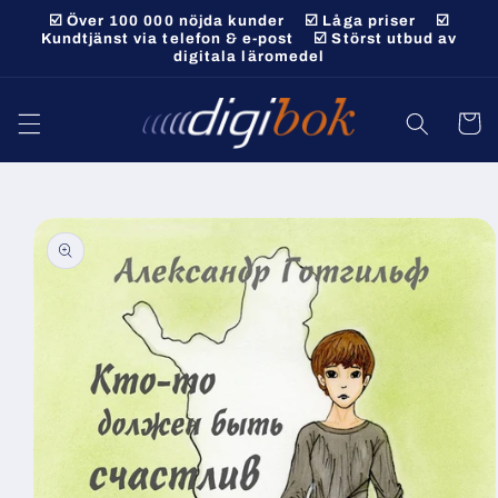
vidare
☑️ Över 100 000 nöjda kunder ☑️ Låga priser ☑️
till
Kundtjänst via telefon & e-post ☑️ Störst utbud av
digitala läromedel
innehåll
Varukor
 vidare till
roduktinformation