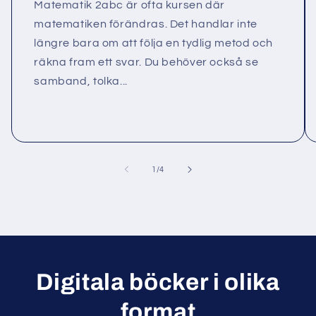
Matematik 2abc är ofta kursen där
matematiken förändras. Det handlar inte
längre bara om att följa en tydlig metod och
räkna fram ett svar. Du behöver också se
samband, tolka...
av
1
/
4
Digitala böcker i olika
format