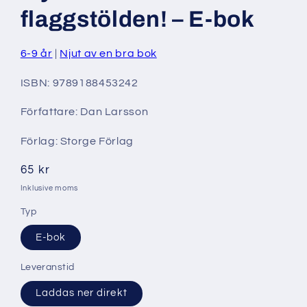
modalfönster
flaggstölden! – E-bok
6-9 år
Njut av en bra bok
ISBN: 9789188453242
Författare: Dan Larsson
Förlag: Storge Förlag
Ordinarie
65 kr
pris
Inklusive moms
Typ
E-bok
Leveranstid
Laddas ner direkt