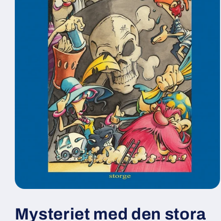
Öppna
mediet
1
Mysteriet med den stora
i