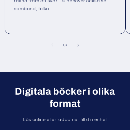
räkna fram ett svar. Du behöver också se
samband, tolka...
av
1
/
4
Digitala böcker i olika
format
Läs online eller ladda ner till din enhet