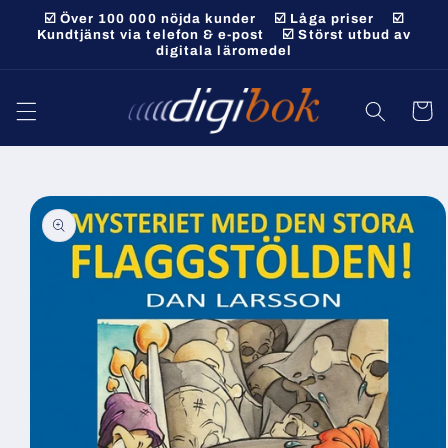
vidare
☑️ Över 100 000 nöjda kunder ☑️ Låga priser ☑️
till
Kundtjänst via telefon & e-post ☑️ Störst utbud av
digitala läromedel
innehåll
Varukor
 vidare till
roduktinformation